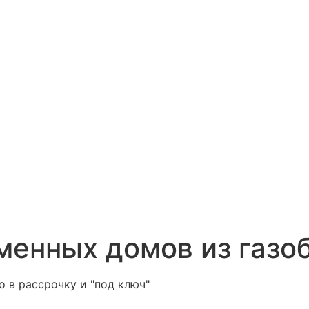
менных домов из газо
о в рассрочку и "под ключ"
тности и склоновых участках с возможностью проведен