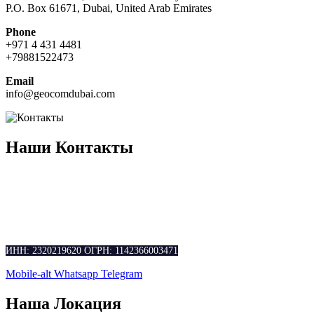
P.O. Box 61671, Dubai, United Arab Emirates
Phone
+971 4 431 4481
+79881522473
Email
info@geocomdubai.com
Наши Контакты
ФАКТ. АДРЕС: Краснодарский край, г. Сочи, ул. Тепличная
д. 83/2 офис 2
ЮР. АДРЕС: Краснодарский край, г. Сочи, ул. Клубничная д.
64 офис 19
ИНН: 2320219620
ОГРН: 1142366003471
Mobile-alt
Whatsapp
Telegram
Наша Локация